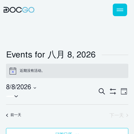
Events for 八月 8, 2026
近期没有活动。
通
知
8/8/2026
活
活
搜
日
选
Show
索
动
Filters
动
择
视
日
下一天
搜
前一天
图
期。
索
导