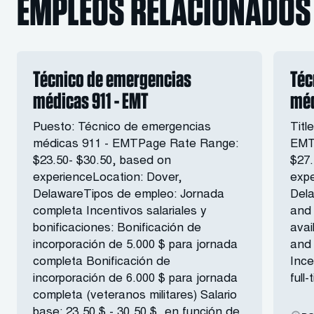
EMPLEOS RELACIONADOS
Técnico de emergencias
Téc
médicas 911 - EMT
méd
Puesto: Técnico de emergencias
Titl
médicas 911 - EMTPage Rate Range:
EMT
$23.50- $30.50, based on
$27.
experienceLocation: Dover,
expe
DelawareTipos de empleo: Jornada
Dela
completa Incentivos salariales y
and 
bonificaciones: Bonificación de
avai
incorporación de 5.000 $ para jornada
and
completa Bonificación de
Ince
incorporación de 6.000 $ para jornada
full
completa (veteranos militares) Salario
base: 23,50 $ - 30,50 $, en función de