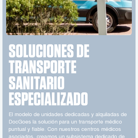
SOLUCIONES DE
TRANSPORTE
SANITARIO
ESPECIALIZADO
El modelo de unidades dedicadas y alquiladas de
DocGoes la solución para un transporte médico
puntual y fiable. Con nuestros centros médicos
asociados, creamos un subsistema dedicado de