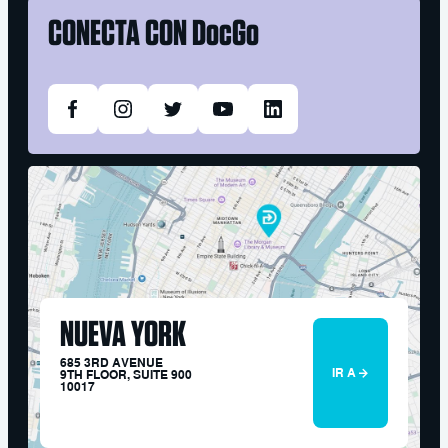
CONECTA CON
DocGo
NUEVA YORK
685 3RD AVENUE
IR A
9TH FLOOR, SUITE 900
10017