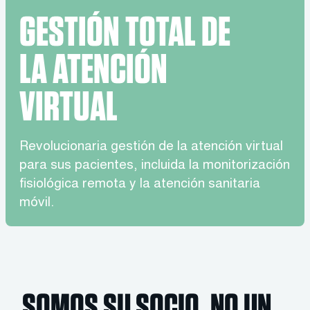
GESTIÓN TOTAL DE
LA ATENCIÓN
VIRTUAL
Revolucionaria gestión de la atención virtual
para sus pacientes, incluida la monitorización
fisiológica remota y la atención sanitaria
móvil.
SOMOS SU SOCIO, NO UN