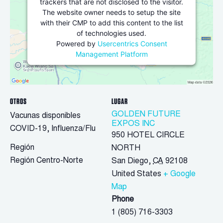
trackers that are not disclosed to the visitor.
The website owner needs to setup the site
with their CMP to add this content to the list
of technologies used.
Powered by
Usercentrics Consent
Management Platform
OTROS
LUGAR
GOLDEN FUTURE
Vacunas disponibles
EXPOS INC
COVID-19, Influenza/Flu
950 HOTEL CIRCLE
Región
NORTH
Región Centro-Norte
San Diego
,
CA
92108
United States
+ Google
Map
Phone
1 (805) 716-3303