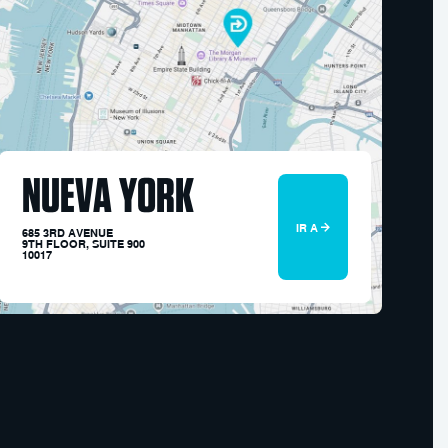
NUEVA YORK
IR A
685 3RD AVENUE
9TH FLOOR, SUITE 900
10017