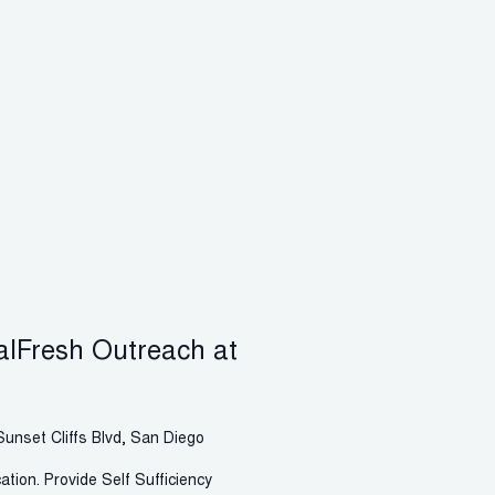
alFresh Outreach at
unset Cliffs Blvd, San Diego
tion. Provide Self Sufficiency