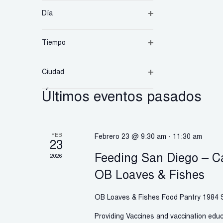
actualizará
abierto
con
Día
los
Filtro
resultados
abierto
filtrados.
Tiempo
Filtro
abierto
Ciudad
Filtro
abierto
Últimos eventos pasados
FEB
Febrero 23 @ 9:30 am
-
11:30 am
23
Feeding San Diego – C
2026
OB Loaves & Fishes
OB Loaves & Fishes Food Pantry
1984 S
Providing Vaccines and vaccination educa