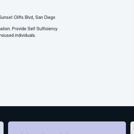
unset Cliffs Blvd, San Diego
tion. Provide Self Sufficiency
housed individuals.