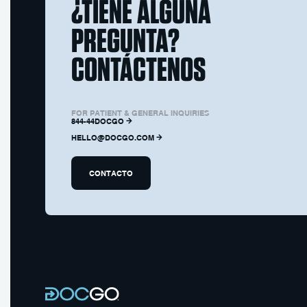
¿TIENE ALGUNA
PREGUNTA?
CONTÁCTENOS
FOR PATIENT & GENERAL INQUIRIES
844-44DOCGO
HELLO@DOCGO.COM
CONTACTO