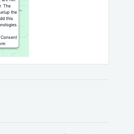
t are not
r. The
setup the
add this
hnologies
s Consent
orm