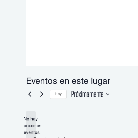
Eventos en este lugar
Próximamente
Hoy
Seleccione
la
fecha.
No hay
próximos
Aviso
eventos.