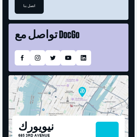
اتصل بنا
DocGo
تواصل مع
نيويورك
685 3RD AVENUE