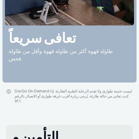
تعافى سريعاً
طاولة قهوة أكثر من طاولة قهوة وأقل من طاولة
فحص.
DocGo On-Demand ليست خدمة طوارئ ولا تقدم الرعاية الطبية الطارئة. إذا
كنت تعاني من حالة طارئة، يُرجى زيارة أقرب غرفة طوارئ أو الاتصال بالرقم
911.
التأمين و