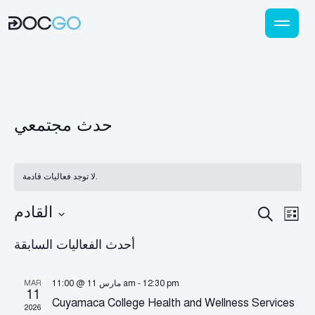
حدث مجتمعي
لا توجد فعاليات قادمة.
القادم
نقل
البحث
بحث
القائمة
في
اختر
عن
أحدث الفعاليات السابقة
التاريخ.
رق
لأحداث
رض
12:30 pm
-
مارس 11 @ 11:00 am
MAR
والتنقل
داث
11
Cuyamaca College Health and Wellness Services
2026