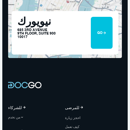
نيويورك
685 3RD AVENUE
GO
9TH FLOOR, SUITE 900
10017
للمرضى
للشركاء
من نخدم
احجز زيارة
كيف تعمل