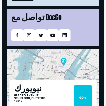
DocGo
تواصل مع
نيويورك
685 3RD AVENUE
GO
9TH FLOOR, SUITE 900
10017