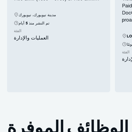
Paid
DocG
مدينة نيويورك، نيويورك
proa
تم النشر منذ 5 أيام
الفئة
LO
العمليات والإدارة
الفئة
دارة
الوظائف الموفرة