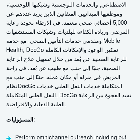
الاصطناعي,
والخدمات اللوجستية
وشبكتها اللوجستية،
وموظفيها الميدانيين المتفانين الذين يزيد عددهم عن
5,000 أخصائي صحي معتمد، في الارتقاء بجودة رعاية
المرضى وزيادة الكفاءة للبلديات وشبكات المستشفيات
ومقدمي خدمات التأمين الصحي. مع خدمة Mobile
تمكين الوعود والإمكانات الكاملة
DocGo
Health,
للرعاية الصحية عن بُعد من خلال
تسهيل
علاج الرعاية
الصحية، جنبًا إلى جنب مع طبيب عن بُعد، في راحة
المريض في منزله أو مكان عمله. جنبًا إلى جنب مع
المتكاملة
خدمات النقل الطبي
خدمات
نظامDocGo
تسد الفجوة بين الرعاية
DocGo
النقل الطبي المتكاملة,
الطبية الفعلية والافتراضية.
المسؤوليات:
Perform omnichannel
outreach
including but