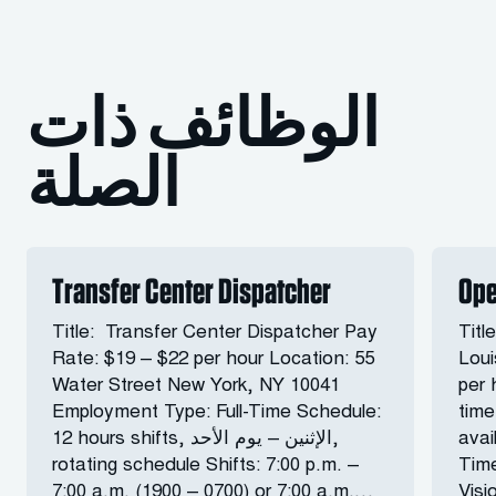
الوظائف ذات
الصلة
Transfer Center Dispatcher
Ope
Title: Transfer Center Dispatcher Pay
Titl
Rate: $19 – $22 per hour Location: 55
Loui
Water Street New York, NY 10041
per 
Employment Type: Full-Time Schedule:
time
avai
12 hours shifts, الإثنين – يوم الأحد,
rotating schedule Shifts: 7:00 p.m. –
Time
7:00 a.m. (1900 – 0700) or 7:00 a.m.…
Visi