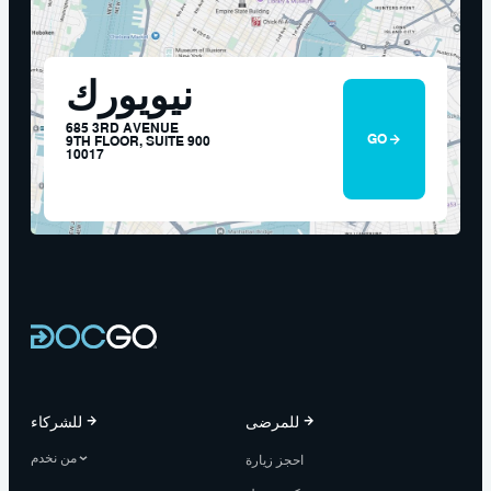
نيويورك
685 3RD AVENUE
GO
9TH FLOOR, SUITE 900
10017
للمرضى
للشركاء
من نخدم
احجز زيارة